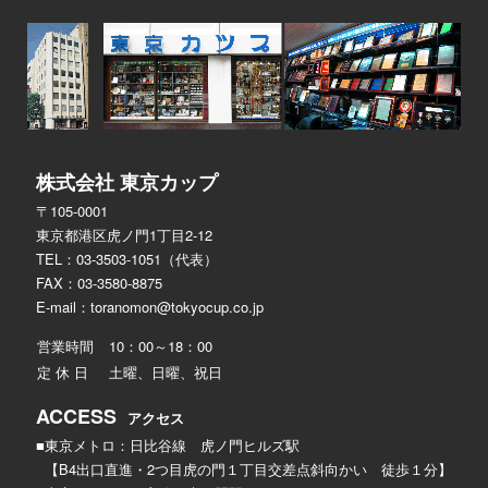
株式会社 東京カップ
〒105-0001
東京都港区虎ノ門1丁目2-12
TEL：03-3503-1051（代表）
FAX：03-3580-8875
E-mail：
toranomon@tokyocup.co.jp
営業時間
10：00～18：00
定 休 日
土曜、日曜、祝日
ACCESS
アクセス
■東京メトロ：日比谷線 虎ノ門ヒルズ駅
【B4出口直進・2つ目虎の門１丁目交差点斜向かい 徒歩１分】