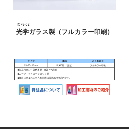
TC78-02
光学ガラス製（フルカラー印刷）
サイズ
価格
名入れ加工
95×75×43mm
14,300円（税込）
フルカラー印刷
■加工代含む・版代不要 ■版下代別途
■ムーブ：セイコークロック製
■価格に含まれる名入れ範囲は天地30mm以内です。