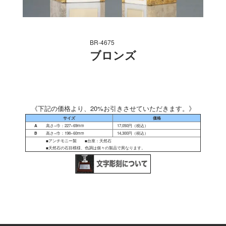
BR-4675
ブロンズ
《下記の価格より、20%お引きさせていただきます。》
サイズ
価格
A
高さ×巾：227×69mm
17,050円（税込）
B
高さ×巾：198×60mm
14,300円（税込）
■アンチモニー製 ■台座：天然石
■天然石の石目模様、色調は個々の製品で異なります。