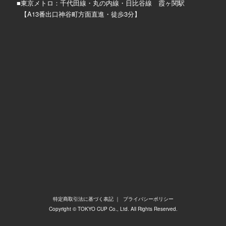
■東京メトロ：千代田線・丸の内線・日比谷線 霞ヶ関駅
【A13番出口神谷町方面直進・徒歩3分】
特定商取引法に基づく表記
｜
プライバシーポリシー
Copyright © TOKYO CUP Co., Ltd. All Rights Reserved.