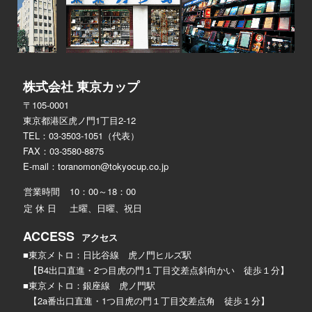
株式会社 東京カップ
〒105-0001
東京都港区虎ノ門1丁目2-12
TEL：03-3503-1051（代表）
FAX：03-3580-8875
E-mail：
toranomon@tokyocup.co.jp
営業時間
10：00～18：00
定 休 日
土曜、日曜、祝日
ACCESS
アクセス
■東京メトロ：日比谷線 虎ノ門ヒルズ駅
【B4出口直進・2つ目虎の門１丁目交差点斜向かい 徒歩１分】
■東京メトロ：銀座線 虎ノ門駅
【2a番出口直進・1つ目虎の門１丁目交差点角 徒歩１分】