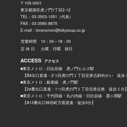
〒105-0001
東京都港区虎ノ門1丁目2-12
TEL：03-3503-1051（代表）
FAX：03-3580-8875
E-mail：
toranomon@tokyocup.co.jp
営業時間
10：00～18：00
定 休 日
土曜、日曜、祝日
ACCESS
アクセス
■東京メトロ：日比谷線 虎ノ門ヒルズ駅
【B4出口直進・2つ目虎の門１丁目交差点斜向かい 徒歩
■東京メトロ：銀座線 虎ノ門駅
【2a番出口直進・1つ目虎の門１丁目交差点角 徒歩１分
■東京メトロ：千代田線・丸の内線・日比谷線 霞ヶ関駅
【A13番出口神谷町方面直進・徒歩3分】