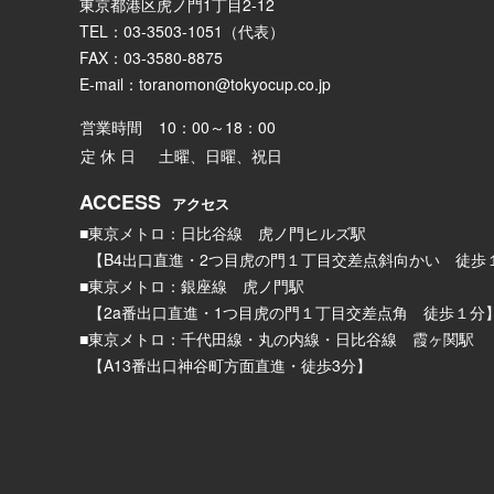
東京都港区虎ノ門1丁目2-12
TEL：03-3503-1051（代表）
FAX：03-3580-8875
E-mail：
toranomon@tokyocup.co.jp
営業時間
10：00～18：00
定 休 日
土曜、日曜、祝日
ACCESS
アクセス
■東京メトロ：日比谷線 虎ノ門ヒルズ駅
【B4出口直進・2つ目虎の門１丁目交差点斜向かい 徒歩
■東京メトロ：銀座線 虎ノ門駅
【2a番出口直進・1つ目虎の門１丁目交差点角 徒歩１分
■東京メトロ：千代田線・丸の内線・日比谷線 霞ヶ関駅
【A13番出口神谷町方面直進・徒歩3分】