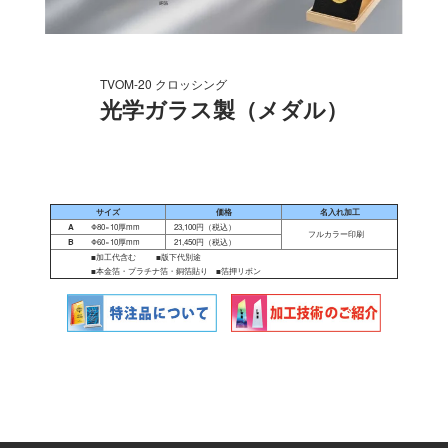
TVOM-20 クロッシング
光学ガラス製（メダル）
サイズ
価格
名入れ加工
A
Φ80×10厚mm
23,100円（税込）
フルカラー印刷
B
Φ60×10厚mm
21,450円（税込）
■加工代含む ■版下代別途
■本金箔・プラチナ箔・銅箔貼り ■箔押リボン