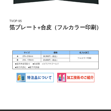
TVOP-95
箔プレート+合皮（フルカラー印刷）
サイズ
価格
名入れ加工
A
270×215mm
26,950円（税込）
フルカラー印刷
B
210× 170mm
23,650円（税込）
■金沢本金箔貼り ■合皮製 ※カラクサゴールド
■加工代含む ■版下代別途